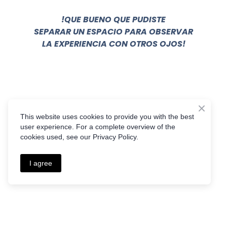
!QUE BUENO QUE PUDISTE
SEPARAR UN ESPACIO PARA OBSERVAR
LA EXPERIENCIA CON OTROS OJOS!
Si tienes alguna pregunta puedes enviarnos
un email o un mensaje por WhatsApp.
moc.liamg%40g.racso.hcaoC - WhatsApp
!NOS VEMOS PRONTO!
This website uses cookies to provide you with the best
user experience. For a complete overview of the
cookies used, see our Privacy Policy.
I agree