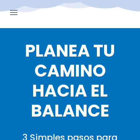
Home
PLANEA TU
Events
Corporate
CAMINO
Programs
HACIA EL
Blog
BALANCE
About
3 Simples pasos para